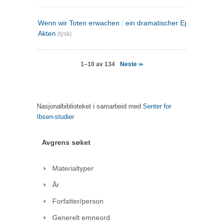
Wenn wir Toten erwachen : ein dramatischer Epilog in drei
Akten
(tysk)
Neste
1–10 av 134
>>
Nasjonalbiblioteket i samarbeid med
Senter for
Ibsen-studier
Avgrens søket
Materialtyper
År
Forfatter/person
Generelt emneord