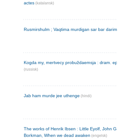
actes
(katalansk)
Rusmirshulm ; Vaqtima murdigan sar bar darim
(farsi)
Kogda my, mertvecy probuždaemsja : dram. epilog v 3 d
(russisk)
Jab ham murde jee uthenge
(hindi)
The works of Henrik Ibsen : Little Eyolf, John Gabriel
Borkman, When we dead awaken
(engelsk)