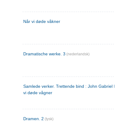
Når vi døde våkner
Dramatische werke. 3
(nederlandsk)
Samlede verker. Trettende bind : John Gabriel Borkman ; 
vi døde vågner
Dramen. 2
(tysk)