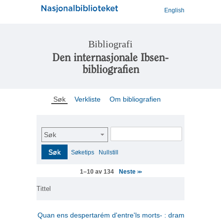
English
Bibliografi
Den internasjonale Ibsen-
bibliografien
Søk
Verkliste
Om bibliografien
Søk
Søk
Søketips
Nullstill
Neste
1–10 av 134
>>
Tittel
Quan ens despertarém d'entre'ls morts- : drama en tres