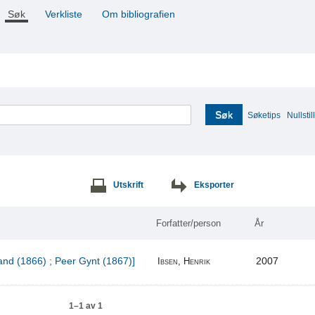
Søk
Verkliste
Om bibliografien
Søk
Søketips
Nullstill
Utskrift
Eksporter
Forfatter/person
År
and (1866) ; Peer Gynt (1867)]
2007
Ibsen, Henrik
1–1 av 1