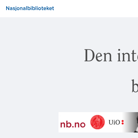
Den int
b