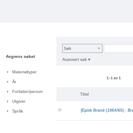
Søk
Avgrens søket
Avansert søk ▾
Materialtyper
1–1 av 1
År
Forfatter/person
Tittel
Utgiver
[Episk Brand (1864/65) ; Br
Språk