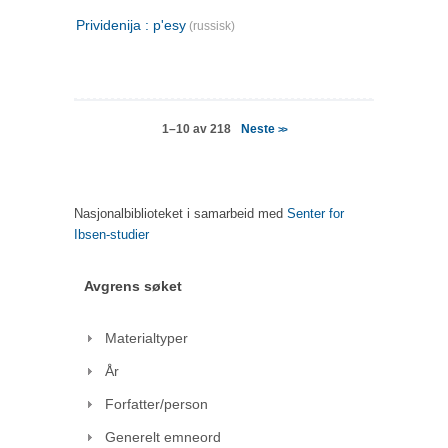
Prividenija : p'esy
(russisk)
Neste
1–10 av 218
>>
Nasjonalbiblioteket i samarbeid med
Senter for
Ibsen-studier
Avgrens søket
Materialtyper
År
Forfatter/person
Generelt emneord