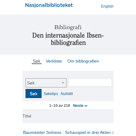
English
Bibliografi
Den internasjonale Ibsen-
bibliografien
Søk
Verkliste
Om bibliografien
Søk
Søk
Søketips
Nullstill
Neste
1–10 av 218
>>
Tittel
Baumeister Solness : Schauspiel in drei Akten
(tysk)