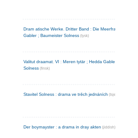
Dram atische Werke. Dritter Band : Die Meerfrau ; Hedda
Gabler ; Baumeister Solness
(tysk)
Valitut draamat. VI : Meren tytär ; Hedda Gabler ; Rakentaj
Solness
(finsk)
Stavitel Solness : drama ve trěch jednáních
(tsjekkisk)
Der boymayster : a drama in dray akten
(jiddish)