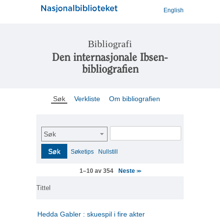
English
Bibliografi
Den internasjonale Ibsen-
bibliografien
Søk
Verkliste
Om bibliografien
Søk
Søk
Søketips
Nullstill
Neste
1–10 av 354
>>
Tittel
Hedda Gabler : skuespil i fire akter