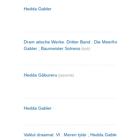
Hedda Gabler
Dram atische Werke. Dritter Band : Die Meerfrau ; Hedda
Gabler ; Baumeister Solness
(tysk)
Hedda Gâbureru
(japansk)
Hedda Gabler
Valitut draamat. VI : Meren tytär ; Hedda Gabler ; Rakentaj