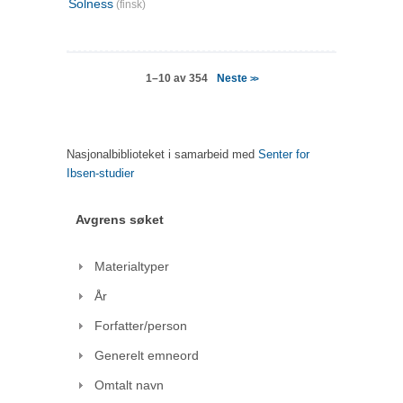
Solness
(finsk)
Neste
1–10 av 354
>>
Nasjonalbiblioteket i samarbeid med
Senter for
Ibsen-studier
Avgrens søket
Materialtyper
År
Forfatter/person
Generelt emneord
Omtalt navn