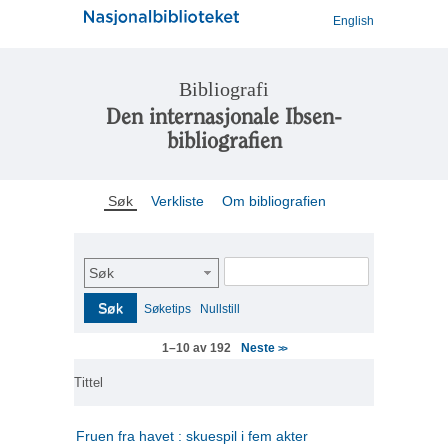
English
Bibliografi
Den internasjonale Ibsen-
bibliografien
Søk
Verkliste
Om bibliografien
Søk
Søk
Søketips
Nullstill
Neste
1–10 av 192
>>
Tittel
Fruen fra havet : skuespil i fem akter