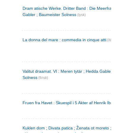
Dram atische Werke. Dritter Band : Die Meerfrau ; Hedda
Gabler ; Baumeister Solness
(tysk)
La donna del mare : commedia in cinque atti
(italiensk)
Valitut draamat. VI : Meren tytär ; Hedda Gabler ; Rakentaj
Solness
(finsk)
Fruen fra Havet : Skuespil i 5 Akter af Henrik Ibsen
Kuklen dom ; Divata patica ; Ženata ot moreto ; Malkijat Ejo