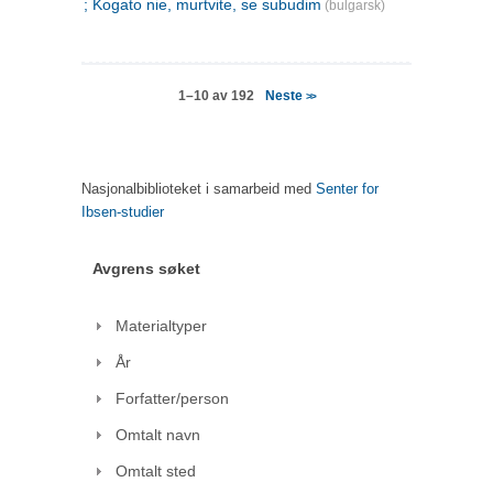
; Kogato nie, murtvite, se subudim
(bulgarsk)
Neste
1–10 av 192
>>
Nasjonalbiblioteket i samarbeid med
Senter for
Ibsen-studier
Avgrens søket
Materialtyper
År
Forfatter/person
Omtalt navn
Omtalt sted