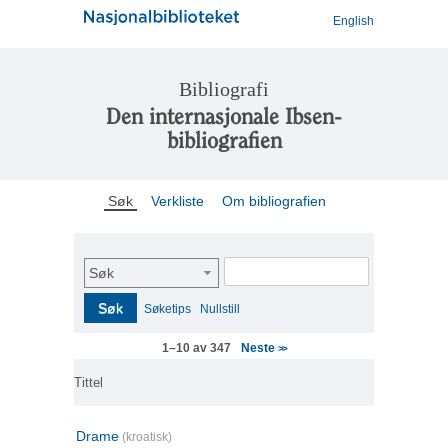
English
Bibliografi
Den internasjonale Ibsen-
bibliografien
Søk
Verkliste
Om bibliografien
Søk
Søk
Søketips
Nullstill
Neste
1–10 av 347
>>
Tittel
Drame
(kroatisk)