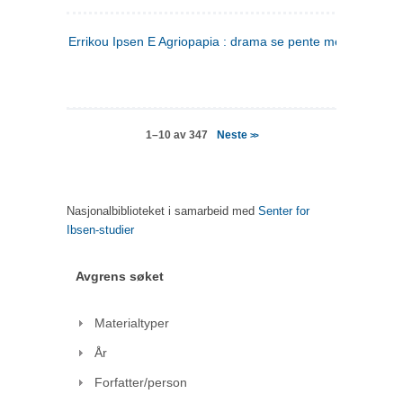
Errikou Ipsen E Agriopapia : drama se pente mere
(gresk)
Neste
1–10 av 347
>>
Nasjonalbiblioteket i samarbeid med
Senter for
Ibsen-studier
Avgrens søket
Materialtyper
År
Forfatter/person