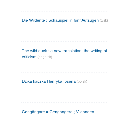
Die Wildente : Schauspiel in fünf Aufzügen
(tysk)
The wild duck : a new translation, the writing of the play,
criticism
(engelsk)
Dzika kaczka Henryka Ibsena
(polsk)
Gengångare = Gengangere ; Vildanden