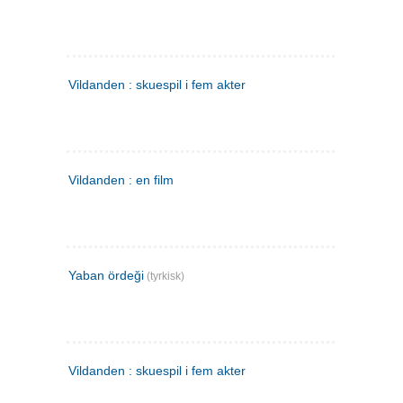
Vildanden : skuespil i fem akter
Vildanden : en film
Yaban ördeği
(tyrkisk)
Vildanden : skuespil i fem akter