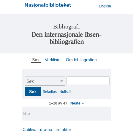
English
Bibliografi
Den internasjonale Ibsen-
bibliografien
Søk
Verkliste
Om bibliografien
Søk
Søk
Søketips
Nullstill
Neste
1–10 av 47
>>
Tittel
Catilina : drama i tre akter