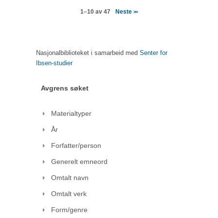
Neste
1–10 av 47
>>
Nasjonalbiblioteket i samarbeid med
Senter for
Ibsen-studier
Avgrens søket
Materialtyper
År
Forfatter/person
Generelt emneord
Omtalt navn
Omtalt verk
Form/genre