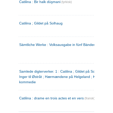
Catilina : Bir halk düşmani
(tyrkisk)
Catilina ; Gildet på Solhaug
Sämtliche Werke : Volksausgabe in fünf Bänden
(tysk)
Samlede digterverker. 1 : Catilina ; Gildet på Solhaug ; Fru
Inger til Østråt ; Hærmændene på Helgeland ; Kjærlighede
kommedie
Catilina : drame en trois actes et en vers
(fransk)