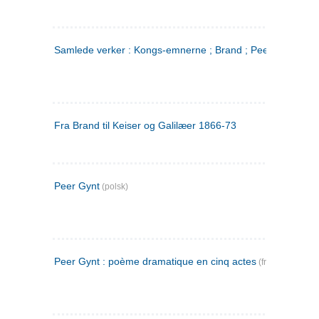
Samlede verker : Kongs-emnerne ; Brand ; Peer Gynt. 2
Fra Brand til Keiser og Galilæer 1866-73
Peer Gynt
(polsk)
Peer Gynt : poème dramatique en cinq actes
(fransk)