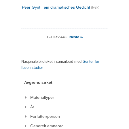
Peer Gynt : ein dramatisches Gedicht
(tysk)
Neste
1–10 av 448
>>
Nasjonalbiblioteket i samarbeid med
Senter for
Ibsen-studier
Avgrens søket
Materialtyper
År
Forfatter/person
Generelt emneord