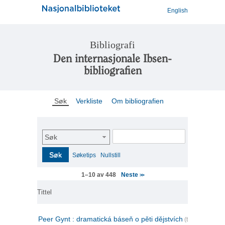
English
Bibliografi
Den internasjonale Ibsen-
bibliografien
Søk
Verkliste
Om bibliografien
Søk
Søk
Søketips
Nullstill
Neste
1–10 av 448
>>
Tittel
Peer Gynt : dramatická báseň o pěti dějstvích
(tsjekkisk)