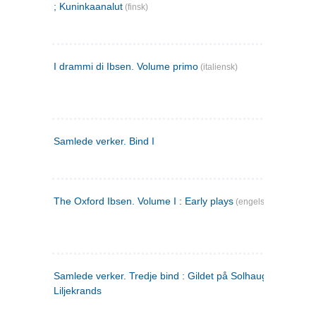
; Kuninkaanalut
(finsk)
I drammi di Ibsen. Volume primo
(italiensk)
Samlede verker. Bind I
The Oxford Ibsen. Volume I : Early plays
(engelsk)
Samlede verker. Tredje bind : Gildet på Solhaug ; Olaf
Liljekrands