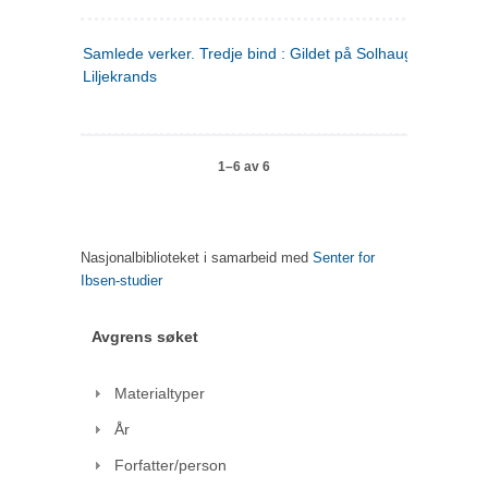
Samlede verker. Tredje bind : Gildet på Solhaug ; Olaf
Liljekrands
1–6 av 6
Nasjonalbiblioteket i samarbeid med
Senter for
Ibsen-studier
Avgrens søket
Materialtyper
År
Forfatter/person