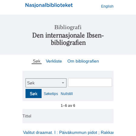
English
Bibliografi
Den internasjonale Ibsen-
bibliografien
Søk
Verkliste
Om bibliografien
Søk
Søk
Søketips
Nullstill
1–6 av 6
Tittel
Valitut draamat. I : Päiväkummun pidot ; Rakkauden kome