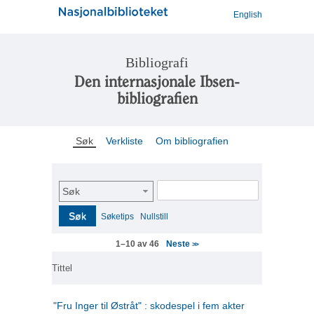
English
Bibliografi
Den internasjonale Ibsen-
bibliografien
Søk
Verkliste
Om bibliografien
Søk
Søk
Søketips
Nullstill
Neste
1–10 av 46
>>
Tittel
"Fru Inger til Østråt" : skodespel i fem akter