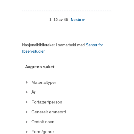
Neste
1–10 av 46
>>
Nasjonalbiblioteket i samarbeid med
Senter for
Ibsen-studier
Avgrens søket
Materialtyper
År
Forfatter/person
Generelt emneord
Omtalt navn
Form/genre