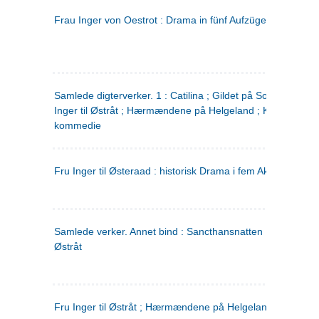
Frau Inger von Oestrot : Drama in fünf Aufzügen
(tysk)
Samlede digterverker. 1 : Catilina ; Gildet på Solhaug ; Fru
Inger til Østråt ; Hærmændene på Helgeland ; Kjærlighede
kommedie
Fru Inger til Østeraad : historisk Drama i fem Akter
Samlede verker. Annet bind : Sancthansnatten ; Fru Inger ti
Østråt
Fru Inger til Østråt ; Hærmændene på Helgeland