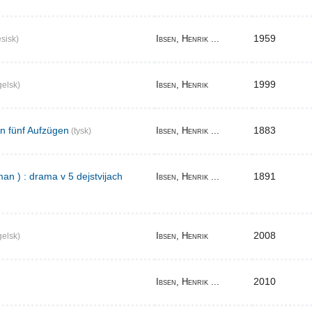
1959
Ibsen, Henrik ...
sisk)
1999
Ibsen, Henrik
elsk)
in fünf Aufzügen
1883
Ibsen, Henrik ...
(tysk)
an ) : drama v 5 dejstvijach
1891
Ibsen, Henrik ...
2008
Ibsen, Henrik
elsk)
2010
Ibsen, Henrik ...