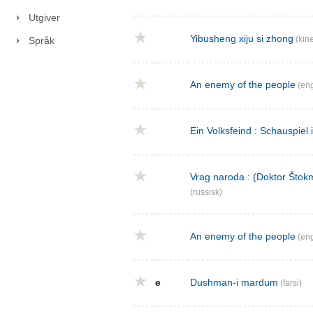
Utgiver
Yibusheng xiju si zhong
(kine
Språk
An enemy of the people
(eng
Ein Volksfeind : Schauspiel 
Vrag naroda : (Doktor Štokm
(russisk)
An enemy of the people
(eng
e
Dushman-i mardum
(farsi)