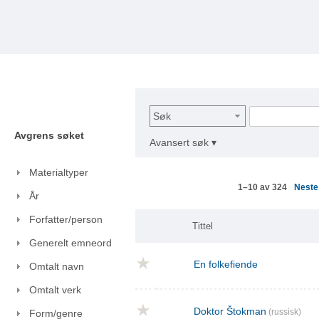
Søk
Avgrens søket
Avansert søk ▾
Materialtyper
Nest
1–10 av 324
År
Forfatter/person
Tittel
Generelt emneord
En folkefiende
Omtalt navn
Omtalt verk
Doktor Štokman
(russisk)
Form/genre