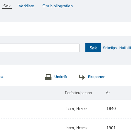
Søk
Verkliste
Om bibliografien
Søk
Søketips
Nullstill
e
Utskrift
Eksporter
>>
Forfatter/person
År
1940
Ibsen, Henrik ...
1901
Ibsen, Henrik ...