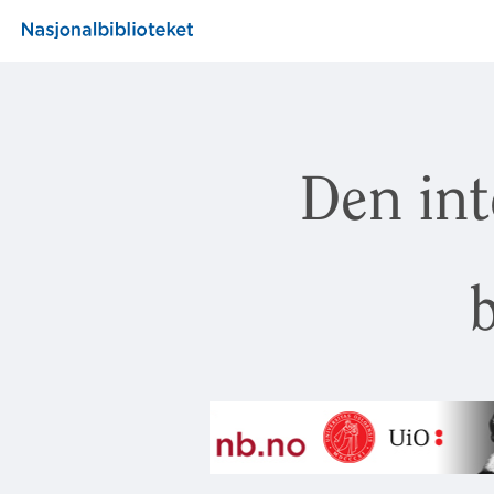
Den int
b