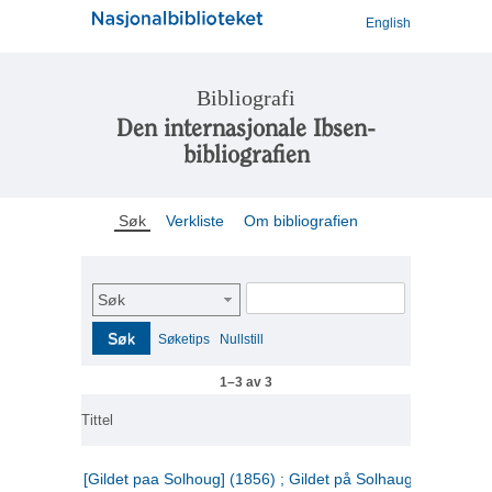
English
Bibliografi
Den internasjonale Ibsen-
bibliografien
Søk
Verkliste
Om bibliografien
Søk
Søk
Søketips
Nullstill
1–3 av 3
Tittel
[Gildet paa Solhoug] (1856) ; Gildet på Solhaug (1883) ;