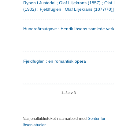
Rypen i Justedal ; Olaf Liljekrans (1857) ; Olaf Liljekrans
(1902) ; Fjeldfuglen ; Olaf Liljekrans (1877/78)]
Hundreårsutgave : Henrik Ibsens samlede verker. 3
Fjeldfuglen : en romantisk opera
1–3 av 3
Nasjonalbiblioteket i samarbeid med
Senter for
Ibsen-studier