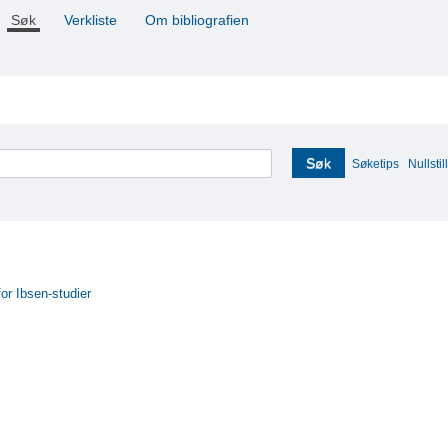
Søk
Verkliste
Om bibliografien
Søk
Søketips
Nullstill
for Ibsen-studier