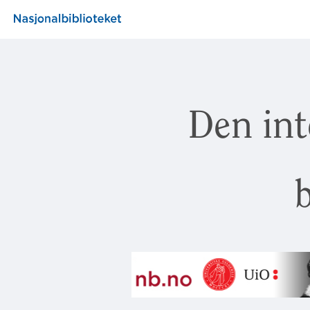
Den int
b