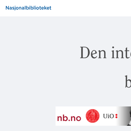
Den int
b