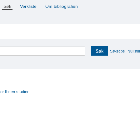
Søk
Verkliste
Om bibliografien
Søk
Søketips
Nullstill
for Ibsen-studier