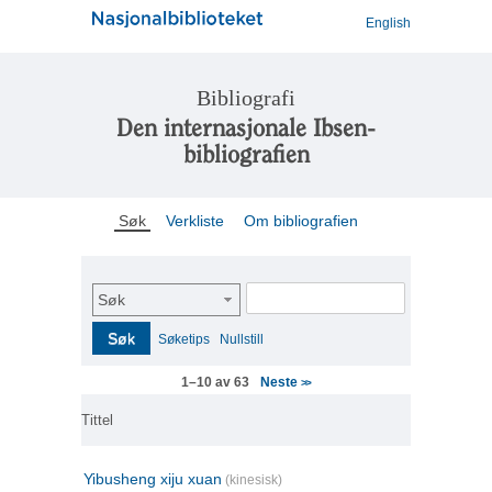
English
Bibliografi
Den internasjonale Ibsen-
bibliografien
Søk
Verkliste
Om bibliografien
Søk
Søk
Søketips
Nullstill
Neste
1–10 av 63
>>
Tittel
Yibusheng xiju xuan
(kinesisk)