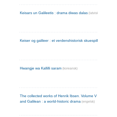
Keisars un Galileetis : drama diwas dalas
(latvisk)
Keiser og galileer : et verdenshistorisk skuespill (1873)
Hwangje wa Kallilli saram
(koreansk)
The collected works of Henrik Ibsen. Volume V : Emperor
and Galilean : a world-historic drama
(engelsk)