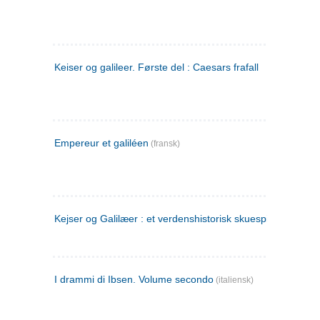
Keiser og galileer. Første del : Caesars frafall
Empereur et galiléen
(fransk)
Kejser og Galilæer : et verdenshistorisk skuespil
I drammi di Ibsen. Volume secondo
(italiensk)