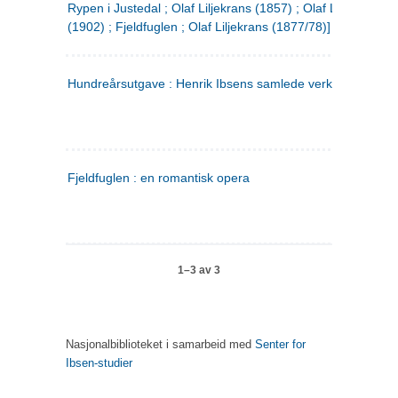
Rypen i Justedal ; Olaf Liljekrans (1857) ; Olaf Liljekrans
(1902) ; Fjeldfuglen ; Olaf Liljekrans (1877/78)]
Hundreårsutgave : Henrik Ibsens samlede verker. 3
Fjeldfuglen : en romantisk opera
1–3 av 3
Nasjonalbiblioteket i samarbeid med
Senter for
Ibsen-studier