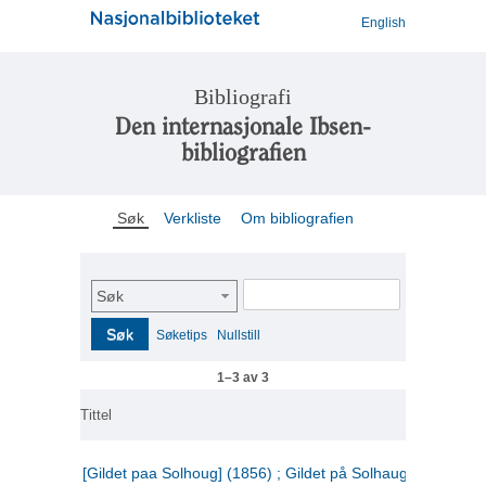
English
Bibliografi
Den internasjonale Ibsen-
bibliografien
Søk
Verkliste
Om bibliografien
Søk
Søk
Søketips
Nullstill
1–3 av 3
Tittel
[Gildet paa Solhoug] (1856) ; Gildet på Solhaug (1883) ;