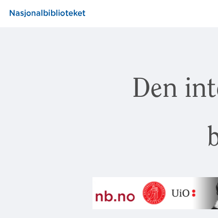
Den int
b