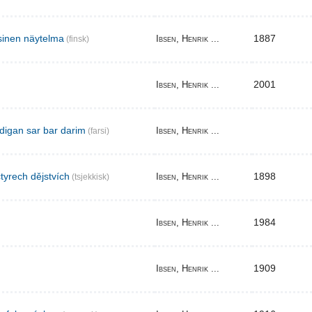
sinen näytelma
1887
Ibsen, Henrik ...
(finsk)
2001
Ibsen, Henrik ...
digan sar bar darim
Ibsen, Henrik ...
(farsi)
tyrech dějstvích
1898
Ibsen, Henrik ...
(tsjekkisk)
1984
Ibsen, Henrik ...
1909
Ibsen, Henrik ...