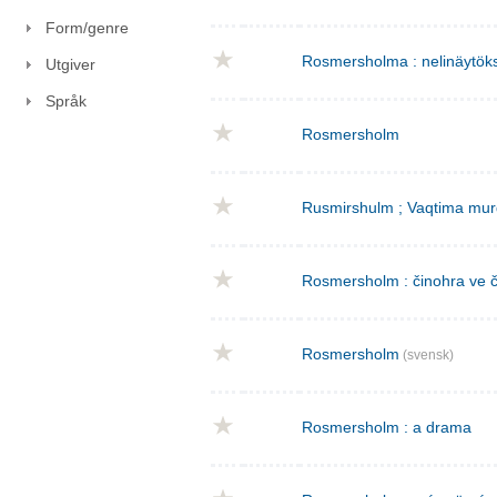
Form/genre
Rosmersholma : nelinäytök
Utgiver
Språk
Rosmersholm
Rusmirshulm ; Vaqtima mur
Rosmersholm : činohra ve č
Rosmersholm
(svensk)
Rosmersholm : a drama