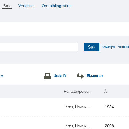
Søk
Verkliste
Om bibliografien
Søk
Søketips
Nullstill
e
Utskrift
Eksporter
>>
Forfatter/person
År
1984
Ibsen, Henrik ...
2008
Ibsen, Henrik ...