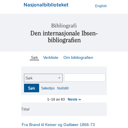
English
Bibliografi
Den internasjonale Ibsen-
bibliografien
Søk
Verkliste
Om bibliografien
Søk
Søk
Søketips
Nullstill
Neste
1–10 av 83
>>
Tittel
Fra Brand til Keiser og Galilæer 1866-73