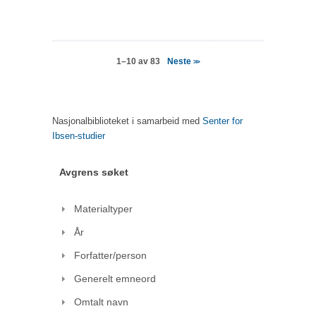
Neste
1–10 av 83
>>
Nasjonalbiblioteket i samarbeid med
Senter for
Ibsen-studier
Avgrens søket
Materialtyper
År
Forfatter/person
Generelt emneord
Omtalt navn