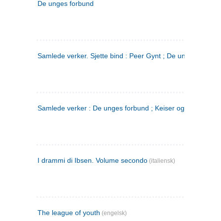
De unges forbund
Samlede verker. Sjette bind : Peer Gynt ; De unges Forbu
Samlede verker : De unges forbund ; Keiser og Galilæer. 3
I drammi di Ibsen. Volume secondo
(italiensk)
The league of youth
(engelsk)