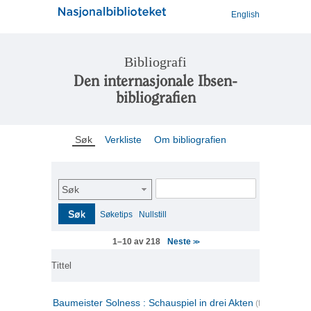
English
Bibliografi
Den internasjonale Ibsen-
bibliografien
Søk
Verkliste
Om bibliografien
Søk
Søk
Søketips
Nullstill
Neste
1–10 av 218
>>
Tittel
Baumeister Solness : Schauspiel in drei Akten
(tysk)