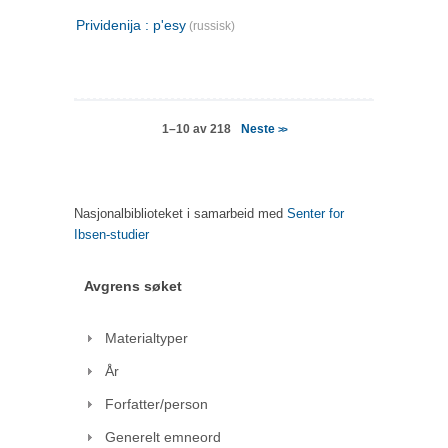
Prividenija : p'esy
(russisk)
Neste
1–10 av 218
>>
Nasjonalbiblioteket i samarbeid med
Senter for
Ibsen-studier
Avgrens søket
Materialtyper
År
Forfatter/person
Generelt emneord