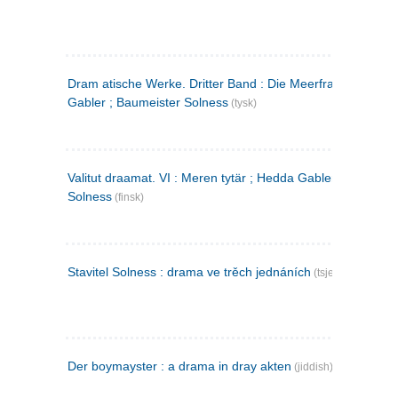
Dram atische Werke. Dritter Band : Die Meerfrau ; Hedda
Gabler ; Baumeister Solness
(tysk)
Valitut draamat. VI : Meren tytär ; Hedda Gabler ; Rakentaj
Solness
(finsk)
Stavitel Solness : drama ve trěch jednáních
(tsjekkisk)
Der boymayster : a drama in dray akten
(jiddish)