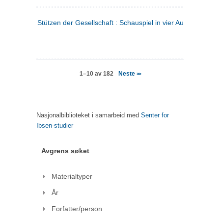
Stützen der Gesellschaft : Schauspiel in vier Aufzügen
(tysk
Neste
1–10 av 182
>>
Nasjonalbiblioteket i samarbeid med
Senter for
Ibsen-studier
Avgrens søket
Materialtyper
År
Forfatter/person