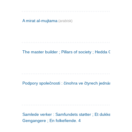
A mirat al-mujtama
(arabisk)
The master builder ; Pillars of society ; Hedda Gabler
Podpory společnosti : činohra ve čtyrech jednáních
(tsjekkis
Samlede verker : Samfundets støtter ; Et dukkehjem ;
Gengangere ; En folkefiende. 4