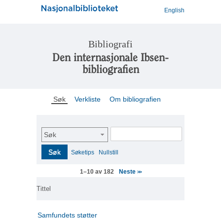
English
Bibliografi
Den internasjonale Ibsen-
bibliografien
Søk
Verkliste
Om bibliografien
Søk
Søk
Søketips
Nullstill
Neste
1–10 av 182
>>
Tittel
Samfundets støtter