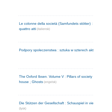
Le colonne della società (Samfundets stötter) : commedia 
quattro atti
(italiensk)
Podpory spoleczenstwa : sztuka w szterech aktach
(polsk)
The Oxford Ibsen. Volume V : Pillars of society ; A doll's
house ; Ghosts
(engelsk)
Die Stützen der Gesellschaft : Schauspiel in vier Aufzügen
(tysk)