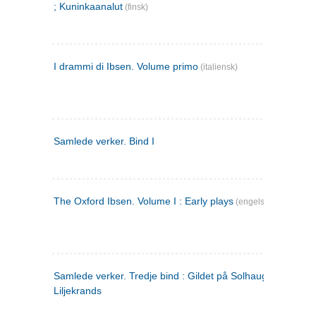
; Kuninkaanalut
(finsk)
I drammi di Ibsen. Volume primo
(italiensk)
Samlede verker. Bind I
The Oxford Ibsen. Volume I : Early plays
(engelsk)
Samlede verker. Tredje bind : Gildet på Solhaug ; Olaf
Liljekrands