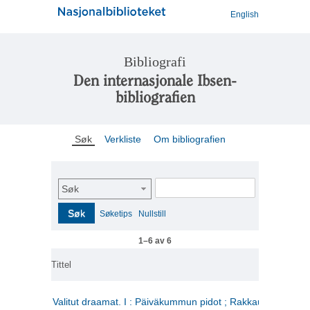
English
Bibliografi
Den internasjonale Ibsen-
bibliografien
Søk
Verkliste
Om bibliografien
Søk
Søk
Søketips
Nullstill
1–6 av 6
Tittel
Valitut draamat. I : Päiväkummun pidot ; Rakkauden kome