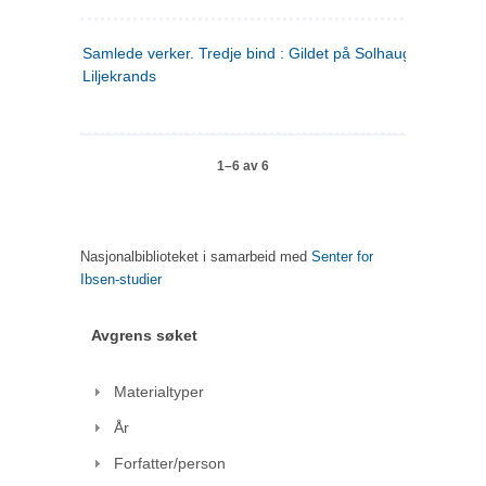
Samlede verker. Tredje bind : Gildet på Solhaug ; Olaf
Liljekrands
1–6 av 6
Nasjonalbiblioteket i samarbeid med
Senter for
Ibsen-studier
Avgrens søket
Materialtyper
År
Forfatter/person