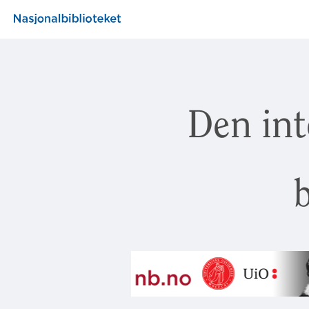
Den int
b