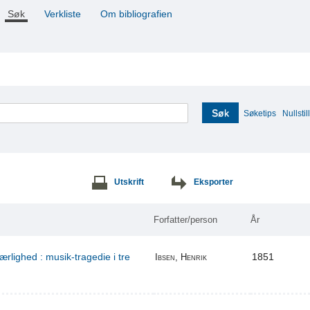
Søk
Verkliste
Om bibliografien
Søk
Søketips
Nullstill
Utskrift
Eksporter
Forfatter/person
År
ærlighed : musik-tragedie i tre
1851
Ibsen, Henrik