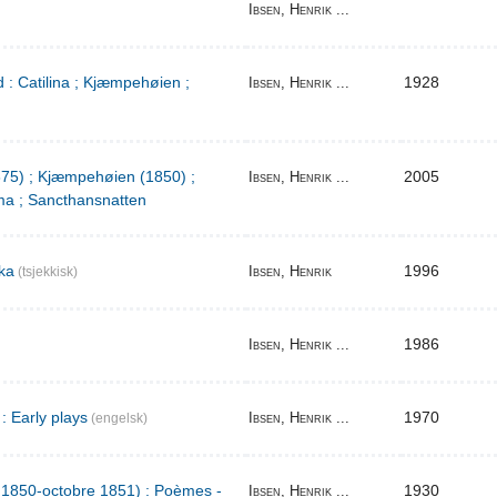
Ibsen, Henrik ...
 : Catilina ; Kjæmpehøien ;
1928
Ibsen, Henrik ...
1875) ; Kjæmpehøien (1850) ;
2005
Ibsen, Henrik ...
a ; Sancthansnatten
ka
1996
Ibsen, Henrik
(tsjekkisk)
1986
Ibsen, Henrik ...
: Early plays
1970
Ibsen, Henrik ...
(engelsk)
l 1850-octobre 1851) : Poèmes -
1930
Ibsen, Henrik ...