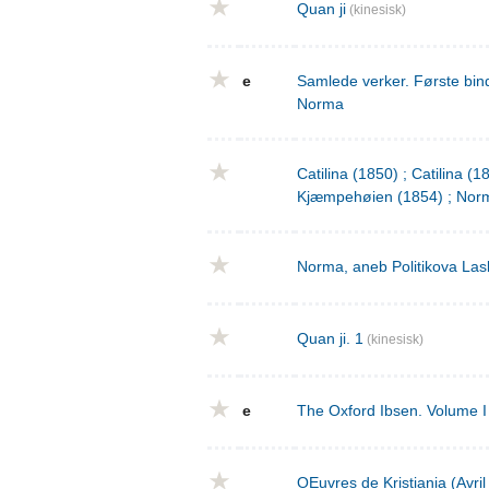
Quan ji
(kinesisk)
e
Samlede verker. Første bind
Norma
Catilina (1850) ; Catilina (
Kjæmpehøien (1854) ; Norm
Norma, aneb Politikova Las
Quan ji. 1
(kinesisk)
e
The Oxford Ibsen. Volume I 
OEuvres de Kristiania (Avri