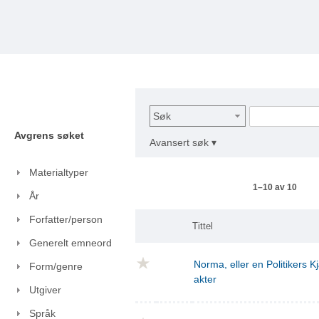
Søk
Avgrens søket
Avansert søk ▾
Materialtyper
1–10 av 10
År
Forfatter/person
Tittel
Generelt emneord
Norma, eller en Politikers Kj
Form/genre
akter
Utgiver
Språk