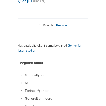
Quan ji. 1
(kinesisk)
Neste
1–10 av 14
>>
Nasjonalbiblioteket i samarbeid med
Senter for
Ibsen-studier
Avgrens søket
Materialtyper
År
Forfatter/person
Generelt emneord