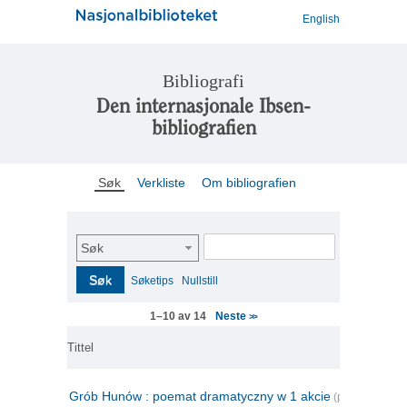
English
Bibliografi
Den internasjonale Ibsen-
bibliografien
Søk
Verkliste
Om bibliografien
Søk
Søk
Søketips
Nullstill
Neste
1–10 av 14
>>
Tittel
Grób Hunów : poemat dramatyczny w 1 akcie
(polsk)