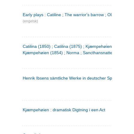
Early plays : Catiline ; The warrior's barrow ; Olaf Liljekran
(engelsk)
Catilina (1850) ; Catilina (1875) ; Kjæmpehøien (1850) ;
Kjæmpehøien (1854) ; Norma ; Sancthansnatten
Henrik Ibsens sämtliche Werke in deutscher Sprache. 2
(ty
Kjæmpehøien : dramatisk Digtning i een Act