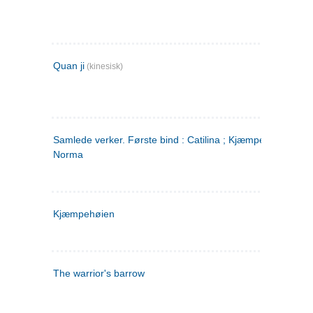
Quan ji
(kinesisk)
Samlede verker. Første bind : Catilina ; Kjæmpehøien ;
Norma
Kjæmpehøien
The warrior's barrow