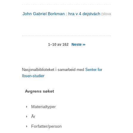
John Gabriel Borkman : hra v 4 dejstvách
(slovakisk)
Neste
1–10 av 162
>>
Nasjonalbiblioteket i samarbeid med
Senter for
Ibsen-studier
Avgrens søket
Materialtyper
År
Forfatter/person