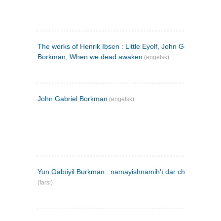
The works of Henrik Ibsen : Little Eyolf, John Gabriel
Borkman, When we dead awaken
(engelsk)
John Gabriel Borkman
(engelsk)
Yun Gabīiyil Burkmān : namāyishnāmihʹī dar chahār pardih
(farsi)