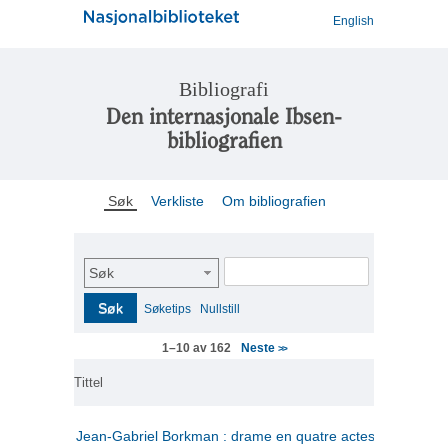
English
Bibliografi
Den internasjonale Ibsen-
bibliografien
Søk
Verkliste
Om bibliografien
Søk
Søk
Søketips
Nullstill
Neste
1–10 av 162
>>
Tittel
Jean-Gabriel Borkman : drame en quatre actes
(fransk)