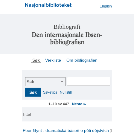
English
Bibliografi
Den internasjonale Ibsen-
bibliografien
Søk
Verkliste
Om bibliografien
Søk
Søk
Søketips
Nullstill
Neste
1–10 av 447
>>
Tittel
Peer Gynt : dramatická báseň o pěti dějstvích
(tsjekkisk)