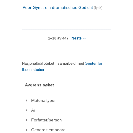
Peer Gynt : ein dramatisches Gedicht
(tysk)
Neste
1–10 av 447
>>
Nasjonalbiblioteket i samarbeid med
Senter for
Ibsen-studier
Avgrens søket
Materialtyper
År
Forfatter/person
Generelt emneord