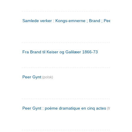
Samlede verker : Kongs-emnerne ; Brand ; Peer Gynt. 2
Fra Brand til Keiser og Galilæer 1866-73
Peer Gynt
(polsk)
Peer Gynt : poème dramatique en cinq actes
(fransk)