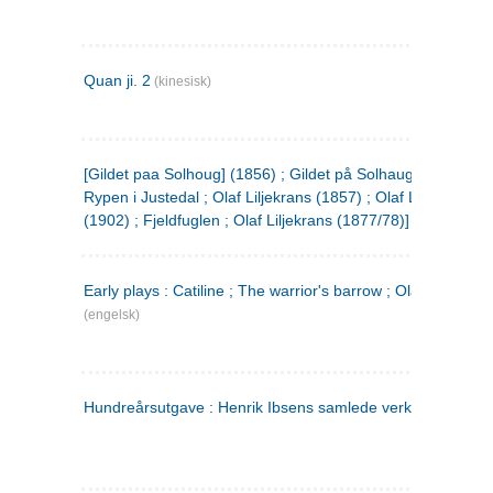
Quan ji. 2
(kinesisk)
[Gildet paa Solhoug] (1856) ; Gildet på Solhaug (1883) ;
Rypen i Justedal ; Olaf Liljekrans (1857) ; Olaf Liljekrans
(1902) ; Fjeldfuglen ; Olaf Liljekrans (1877/78)]
Early plays : Catiline ; The warrior's barrow ; Olaf Liljekran
(engelsk)
Hundreårsutgave : Henrik Ibsens samlede verker. 3