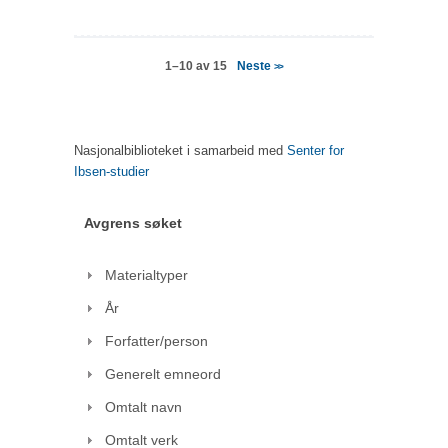
Neste
1–10 av 15
>>
Nasjonalbiblioteket i samarbeid med
Senter for
Ibsen-studier
Avgrens søket
Materialtyper
År
Forfatter/person
Generelt emneord
Omtalt navn
Omtalt verk