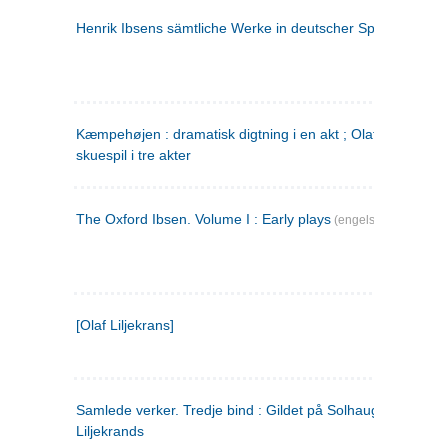
Henrik Ibsens sämtliche Werke in deutscher Sprache. 2
(ty
Kæmpehøjen : dramatisk digtning i en akt ; Olaf Liljekrans 
skuespil i tre akter
The Oxford Ibsen. Volume I : Early plays
(engelsk)
[Olaf Liljekrans]
Samlede verker. Tredje bind : Gildet på Solhaug ; Olaf
Liljekrands