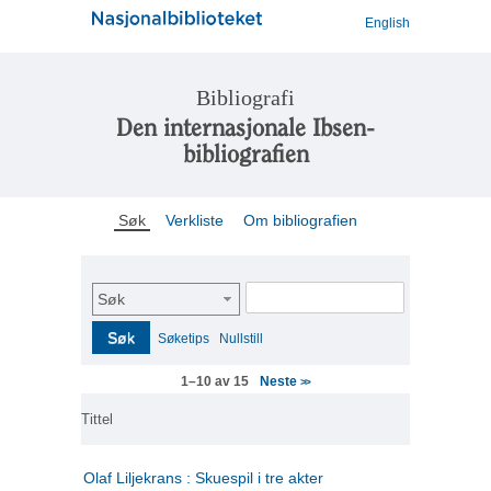
English
Bibliografi
Den internasjonale Ibsen-
bibliografien
Søk
Verkliste
Om bibliografien
Søk
Søk
Søketips
Nullstill
Neste
1–10 av 15
>>
Tittel
Olaf Liljekrans : Skuespil i tre akter