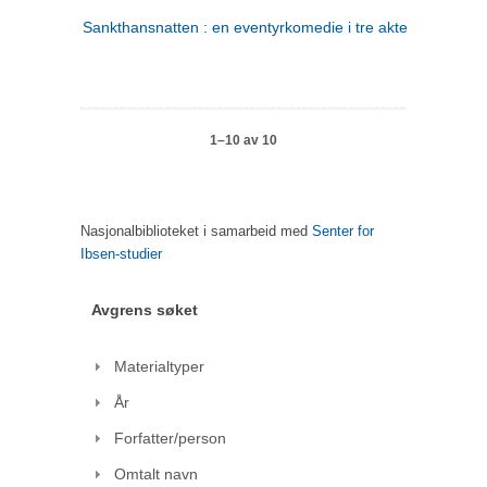
Sankthansnatten : en eventyrkomedie i tre akter
1–10 av 10
Nasjonalbiblioteket i samarbeid med
Senter for
Ibsen-studier
Avgrens søket
Materialtyper
År
Forfatter/person
Omtalt navn