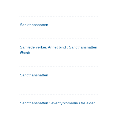
Sankthansnatten
Samlede verker. Annet bind : Sancthansnatten ; Fru Inger ti
Østråt
Sancthansnatten
Sancthansnatten : eventyrkomedie i tre akter