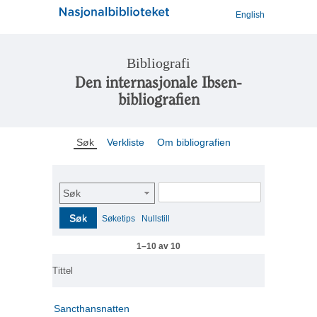
English
Bibliografi
Den internasjonale Ibsen-
bibliografien
Søk
Verkliste
Om bibliografien
Søk
Søk
Søketips
Nullstill
1–10 av 10
Tittel
Sancthansnatten