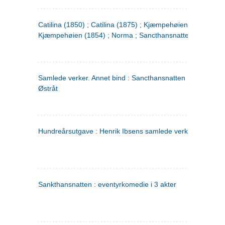
Catilina (1850) ; Catilina (1875) ; Kjæmpehøien (1850) ;
Kjæmpehøien (1854) ; Norma ; Sancthansnatten
Samlede verker. Annet bind : Sancthansnatten ; Fru Inger ti
Østråt
Hundreårsutgave : Henrik Ibsens samlede verker. 2
Sankthansnatten : eventyrkomedie i 3 akter