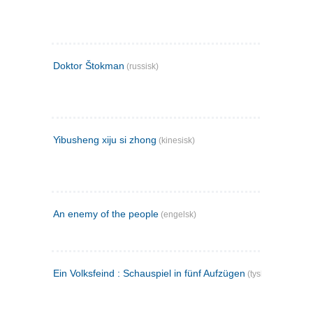
Doktor Štokman
(russisk)
Yibusheng xiju si zhong
(kinesisk)
An enemy of the people
(engelsk)
Ein Volksfeind : Schauspiel in fünf Aufzügen
(tysk)