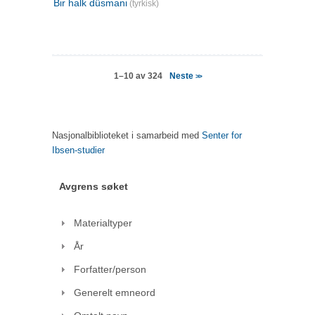
Bir halk düsmani
(tyrkisk)
Neste
1–10 av 324
>>
Nasjonalbiblioteket i samarbeid med
Senter for
Ibsen-studier
Avgrens søket
Materialtyper
År
Forfatter/person
Generelt emneord