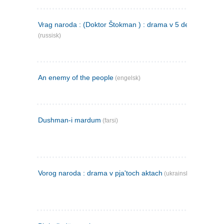
Vrag naroda : (Doktor Štokman ) : drama v 5 dejstvijach
(russisk)
An enemy of the people
(engelsk)
Dushman-i mardum
(farsi)
Vorog naroda : drama v pja'toch aktach
(ukrainsk)