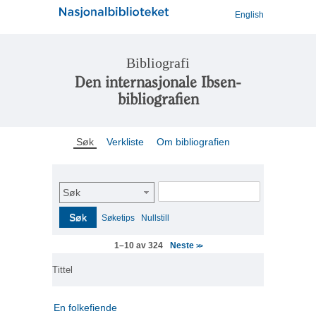
English
Bibliografi
Den internasjonale Ibsen-
bibliografien
Søk
Verkliste
Om bibliografien
Søk
Søk
Søketips
Nullstill
Neste
1–10 av 324
>>
Tittel
En folkefiende