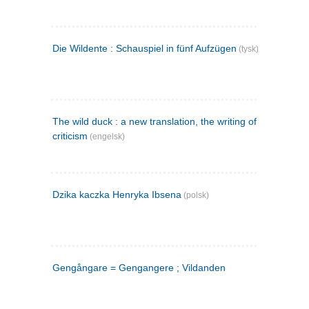
Die Wildente : Schauspiel in fünf Aufzügen
(tysk)
The wild duck : a new translation, the writing of the play,
criticism
(engelsk)
Dzika kaczka Henryka Ibsena
(polsk)
Gengångare = Gengangere ; Vildanden