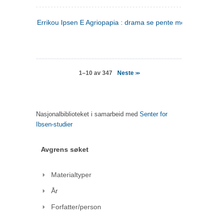
Errikou Ipsen E Agriopapia : drama se pente mere
(gresk)
Neste
1–10 av 347
>>
Nasjonalbiblioteket i samarbeid med
Senter for
Ibsen-studier
Avgrens søket
Materialtyper
År
Forfatter/person