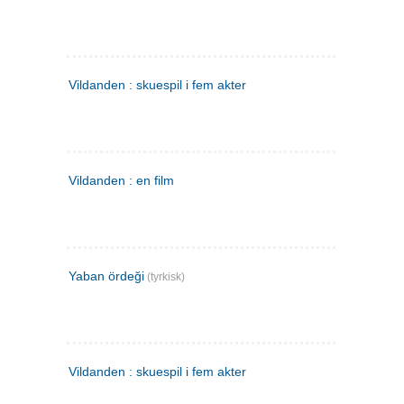
Vildanden : skuespil i fem akter
Vildanden : en film
Yaban ördeği
(tyrkisk)
Vildanden : skuespil i fem akter