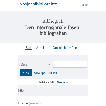
English
Bibliografi
Den internasjonale Ibsen-
bibliografien
Søk
Verkliste
Om bibliografien
Søk
Søk
Søketips
Nullstill
Neste
1–10 av 347
>>
Tittel
Drame
(kroatisk)