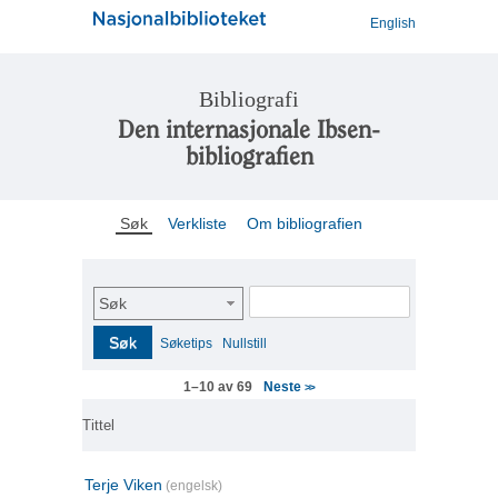
English
Bibliografi
Den internasjonale Ibsen-
bibliografien
Søk
Verkliste
Om bibliografien
Søk
Søk
Søketips
Nullstill
Neste
1–10 av 69
>>
Tittel
Terje Viken
(engelsk)