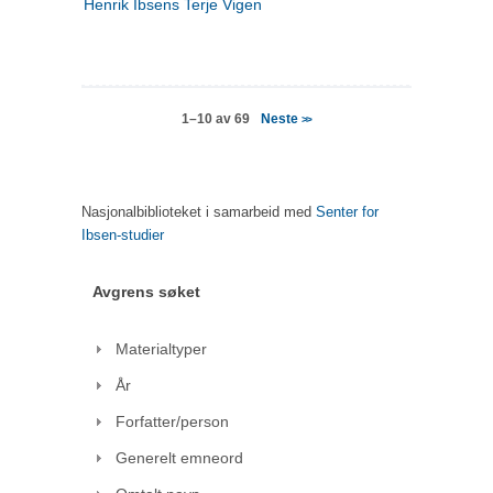
Henrik Ibsens Terje Vigen
Neste
1–10 av 69
>>
Nasjonalbiblioteket i samarbeid med
Senter for
Ibsen-studier
Avgrens søket
Materialtyper
År
Forfatter/person
Generelt emneord