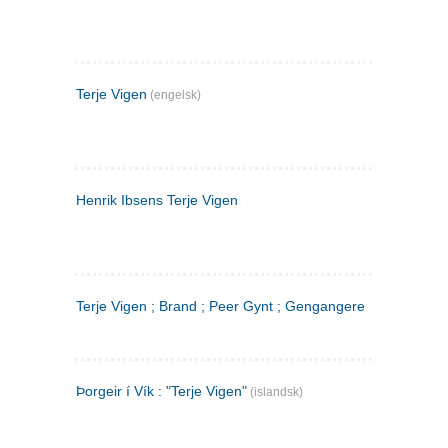
Terje Vigen
(engelsk)
Henrik Ibsens Terje Vigen
Terje Vigen ; Brand ; Peer Gynt ; Gengangere
Þorgeir í Vík : "Terje Vigen"
(islandsk)