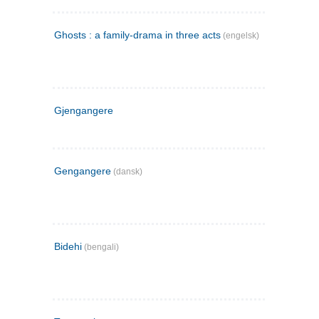
Ghosts : a family-drama in three acts
(engelsk)
Gjengangere
Gengangere
(dansk)
Bidehi
(bengali)