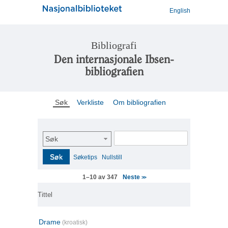
English
Bibliografi
Den internasjonale Ibsen-
bibliografien
Søk
Verkliste
Om bibliografien
Søk
Søk
Søketips
Nullstill
Neste
1–10 av 347
>>
Tittel
Drame
(kroatisk)