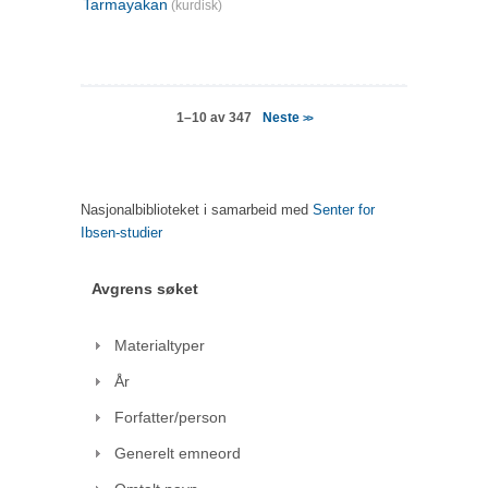
Tarmayakan
(kurdisk)
Neste
1–10 av 347
>>
Nasjonalbiblioteket i samarbeid med
Senter for
Ibsen-studier
Avgrens søket
Materialtyper
År
Forfatter/person
Generelt emneord