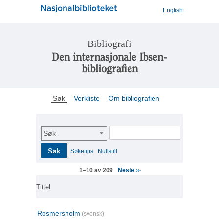
English
Bibliografi
Den internasjonale Ibsen-
bibliografien
Søk
Verkliste
Om bibliografien
Søk
Søk
Søketips
Nullstill
Neste
1–10 av 209
>>
Tittel
Rosmersholm
(svensk)