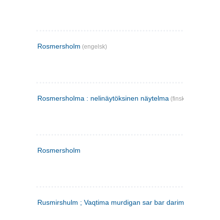
Rosmersholm
(engelsk)
Rosmersholma : nelinäytöksinen näytelma
(finsk)
Rosmersholm
Rusmirshulm ; Vaqtima murdigan sar bar darim
(farsi)