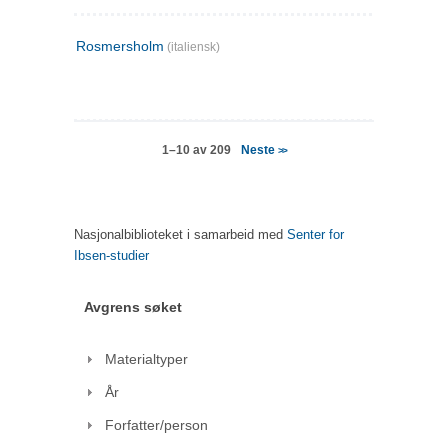
Rosmersholm
(italiensk)
Neste
1–10 av 209
>>
Nasjonalbiblioteket i samarbeid med
Senter for
Ibsen-studier
Avgrens søket
Materialtyper
År
Forfatter/person