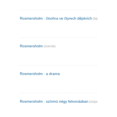
Rosmersholm : činohra ve čtyrech dějstvích
(tsjekkisk)
Rosmersholm
(svensk)
Rosmersholm : a drama
Rosmersholm : színmü négy felvonásban
(ungarsk)