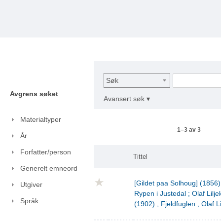
Søk
Avgrens søket
Avansert søk ▾
Materialtyper
1–3 av 3
År
Forfatter/person
Tittel
Generelt emneord
[Gildet paa Solhoug] (1856)
Utgiver
Rypen i Justedal ; Olaf Lilje
Språk
(1902) ; Fjeldfuglen ; Olaf L