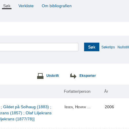
Søk
Verkliste
Om bibliografien
Søk
Søketips
Nullstill
Utskrift
Eksporter
Forfatter/person
År
 ; Gildet på Solhaug (1883) ;
2006
Ibsen, Henrik ...
krans (1857) ; Olaf Liljekrans
iljekrans (1877/78)]