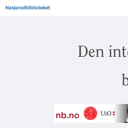
Den int
b