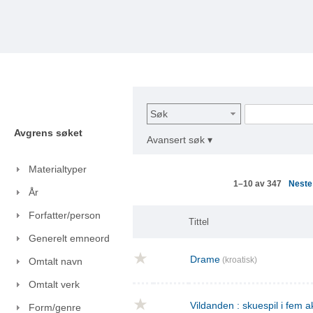
Søk
Avgrens søket
Avansert søk ▾
Materialtyper
Nest
1–10 av 347
År
Forfatter/person
Tittel
Generelt emneord
Drame
(kroatisk)
Omtalt navn
Omtalt verk
Vildanden : skuespil i fem a
Form/genre