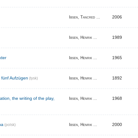
2006
Ibsen, Tancred ...
1989
Ibsen, Henrik ...
kter
1965
Ibsen, Henrik ...
n fünf Aufzügen
1892
Ibsen, Henrik ...
(tysk)
tion, the writing of the play,
1968
Ibsen, Henrik ...
na
2000
Ibsen, Henrik ...
(polsk)