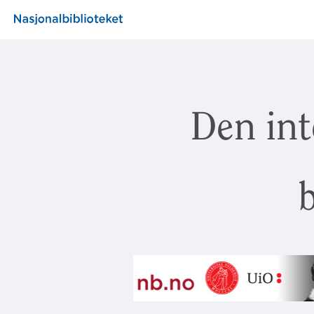
Den int
b