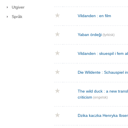
Utgiver
Vildanden : en film
Språk
Yaban ördeği
(tyrkisk)
Vildanden : skuespil i fem a
Die Wildente : Schauspiel i
The wild duck : a new transla
criticism
(engelsk)
Dzika kaczka Henryka Ibse