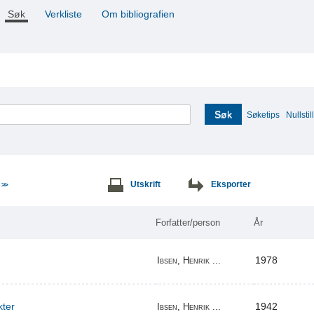
Søk
Verkliste
Om bibliografien
Søk
Søketips
Nullstill
e
Utskrift
Eksporter
>>
Forfatter/person
År
1978
Ibsen, Henrik ...
kter
1942
Ibsen, Henrik ...