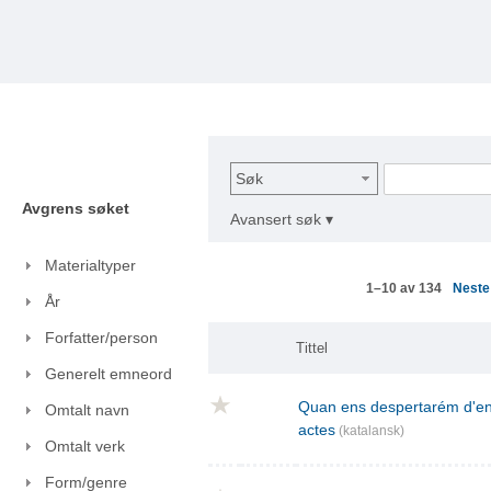
Søk
Avgrens søket
Avansert søk ▾
Materialtyper
Nest
1–10 av 134
År
Forfatter/person
Tittel
Generelt emneord
Quan ens despertarém d'ent
Omtalt navn
actes
(katalansk)
Omtalt verk
Form/genre