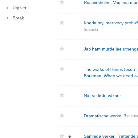
Rusmirshulm ; Vaqtima mur
Utgiver
Språk
Kogda my, mertvecy probužd
(russisk)
Jab ham murde jee utheng
The works of Henrik Ibsen : 
Borkman, When we dead a
Når vi døde våkner
Dramatische werke. 3
(neder
e
Samlede verker. Trettende 