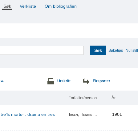
Søk
Verkliste
Om bibliografien
Søk
Søketips
Nullstill
e
Utskrift
Eksporter
>>
Forfatter/person
År
re'ls morts- : drama en tres
1901
Ibsen, Henrik ...