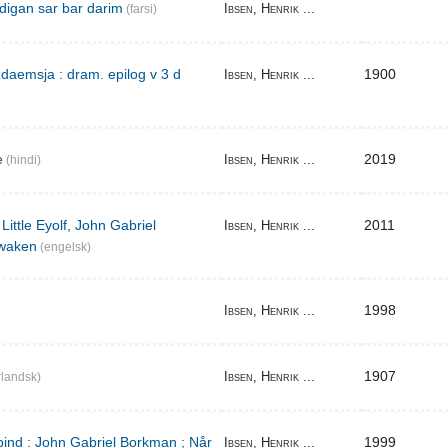
digan sar bar darim
Ibsen, Henrik ...
(farsi)
aemsja : dram. epilog v 3 d
1900
Ibsen, Henrik ...
e
2019
Ibsen, Henrik ...
(hindi)
Little Eyolf, John Gabriel
2011
Ibsen, Henrik ...
waken
(engelsk)
1998
Ibsen, Henrik ...
1907
Ibsen, Henrik ...
landsk)
bind : John Gabriel Borkman ; Når
1999
Ibsen, Henrik ...