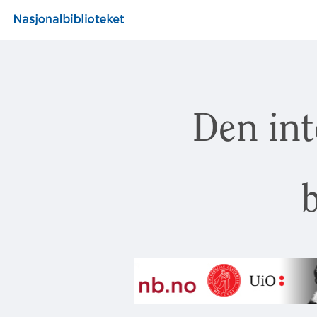
Den int
b