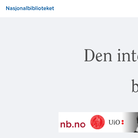
Den int
b