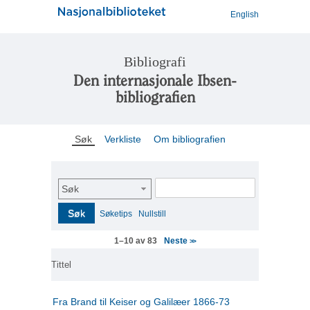
English
Bibliografi
Den internasjonale Ibsen-
bibliografien
Søk
Verkliste
Om bibliografien
Søk
Søk
Søketips
Nullstill
Neste
1–10 av 83
>>
Tittel
Fra Brand til Keiser og Galilæer 1866-73