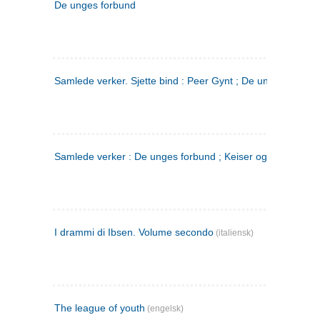
De unges forbund
Samlede verker. Sjette bind : Peer Gynt ; De unges Forbu
Samlede verker : De unges forbund ; Keiser og Galilæer. 3
I drammi di Ibsen. Volume secondo
(italiensk)
The league of youth
(engelsk)