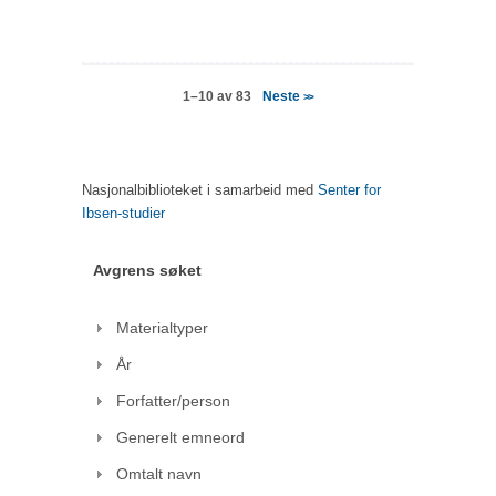
Neste
1–10 av 83
>>
Nasjonalbiblioteket i samarbeid med
Senter for
Ibsen-studier
Avgrens søket
Materialtyper
År
Forfatter/person
Generelt emneord
Omtalt navn