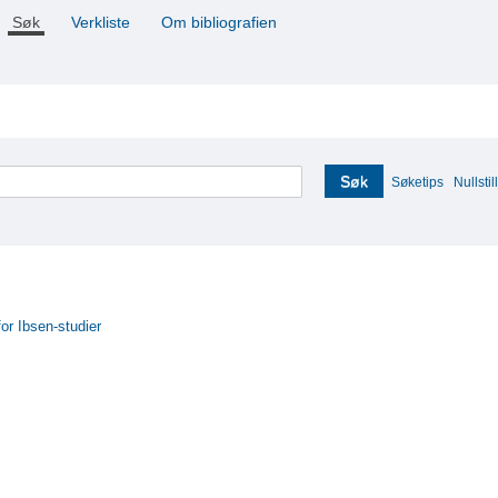
Søk
Verkliste
Om bibliografien
Søk
Søketips
Nullstill
for Ibsen-studier