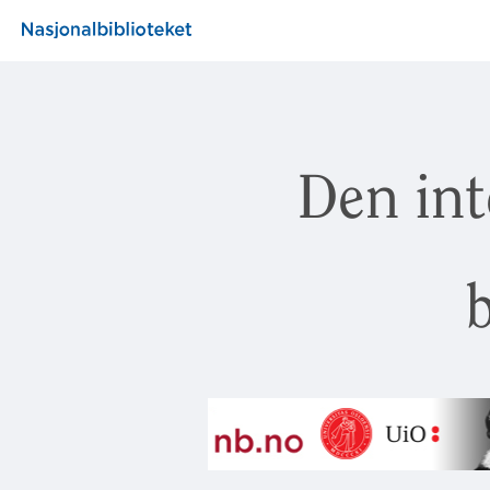
Den int
b