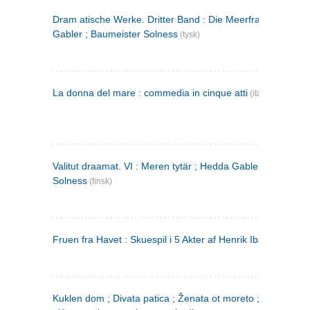
Dram atische Werke. Dritter Band : Die Meerfrau ; Hedda
Gabler ; Baumeister Solness
(tysk)
La donna del mare : commedia in cinque atti
(italiensk)
Valitut draamat. VI : Meren tytär ; Hedda Gabler ; Rakentaj
Solness
(finsk)
Fruen fra Havet : Skuespil i 5 Akter af Henrik Ibsen
Kuklen dom ; Divata patica ; Ženata ot moreto ; Malkijat Ejo