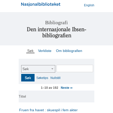
English
Bibliografi
Den internasjonale Ibsen-
bibliografien
Søk
Verkliste
Om bibliografien
Søk
Søk
Søketips
Nullstill
Neste
1–10 av 192
>>
Tittel
Fruen fra havet : skuespil i fem akter