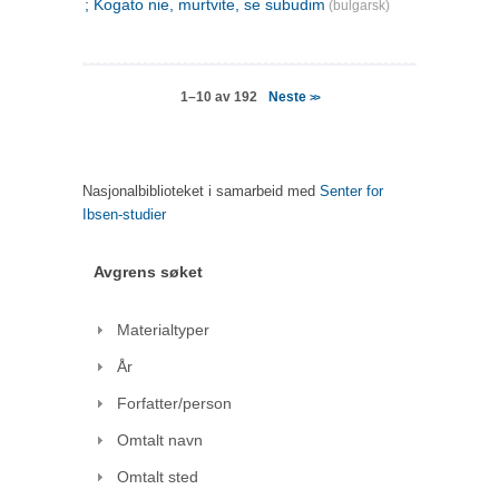
; Kogato nie, murtvite, se subudim
(bulgarsk)
Neste
1–10 av 192
>>
Nasjonalbiblioteket i samarbeid med
Senter for
Ibsen-studier
Avgrens søket
Materialtyper
År
Forfatter/person
Omtalt navn
Omtalt sted