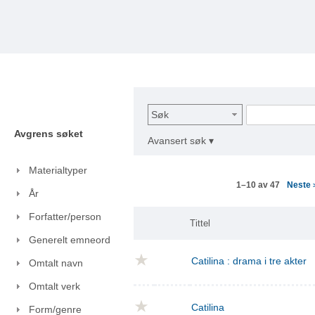
Søk
Avgrens søket
Avansert søk ▾
Materialtyper
Neste
1–10 av 47
År
Forfatter/person
Tittel
Generelt emneord
Catilina : drama i tre akter
Omtalt navn
Omtalt verk
Catilina
Form/genre