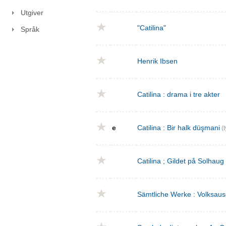
Utgiver
"Catilina"
Språk
Henrik Ibsen
Catilina : drama i tre akter
e
Catilina : Bir halk düşmani
(t
Catilina ; Gildet på Solhaug
Sämtliche Werke : Volksaus