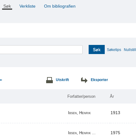
Søk
Verkliste
Om bibliografien
Søk
Søketips
Nullstill
Utskrift
Eksporter
>>
Forfatter/person
År
1913
Ibsen, Henrik
1975
Ibsen, Henrik ...