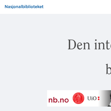
Den int
b