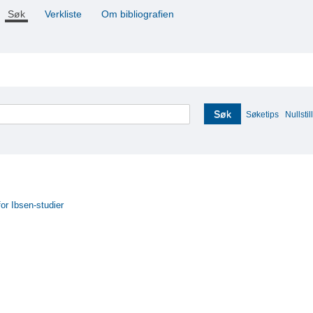
Søk
Verkliste
Om bibliografien
Søk
Søketips
Nullstill
for Ibsen-studier