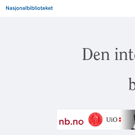
Den int
b