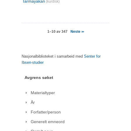
Tarmayakan
(kurdisk)
Neste
1–10 av 347
>>
Nasjonalbiblioteket i samarbeid med
Senter for
Ibsen-studier
Avgrens søket
Materialtyper
År
Forfatter/person
Generelt emneord