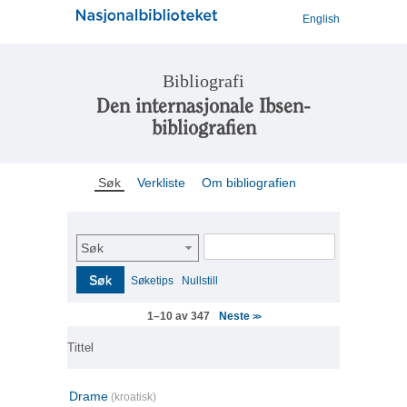
English
Bibliografi
Den internasjonale Ibsen-
bibliografien
Søk
Verkliste
Om bibliografien
Søk
Søk
Søketips
Nullstill
Neste
1–10 av 347
>>
Tittel
Drame
(kroatisk)