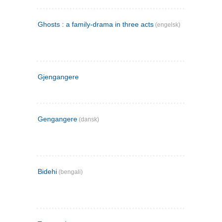
Ghosts : a family-drama in three acts
(engelsk)
Gjengangere
Gengangere
(dansk)
Bidehi
(bengali)