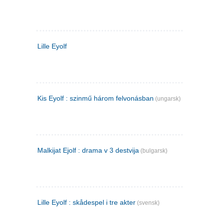
Lille Eyolf
Kis Eyolf : szinmű három felvonásban
(ungarsk)
Malkijat Ejolf : drama v 3 destvija
(bulgarsk)
Lille Eyolf : skådespel i tre akter
(svensk)