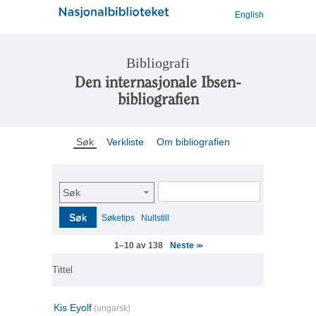
English
Bibliografi
Den internasjonale Ibsen-
bibliografien
Søk
Verkliste
Om bibliografien
Søk
Søk
Søketips
Nullstill
Neste
1–10 av 138
>>
Tittel
Kis Eyolf
(ungarsk)