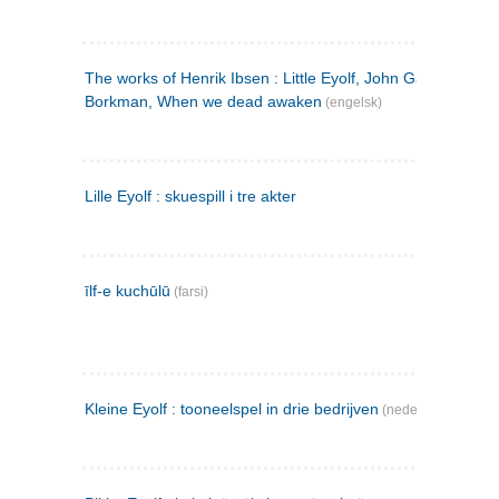
The works of Henrik Ibsen : Little Eyolf, John Gabriel
Borkman, When we dead awaken
(engelsk)
Lille Eyolf : skuespill i tre akter
īlf-e kuchūlū
(farsi)
Kleine Eyolf : tooneelspel in drie bedrijven
(nederlandsk)