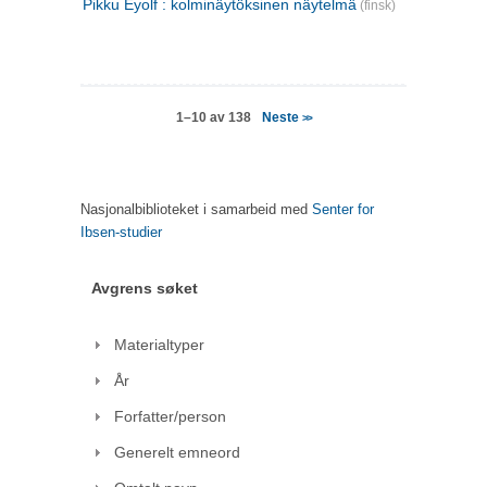
Pikku Eyolf : kolminäytöksinen näytelmä
(finsk)
Neste
1–10 av 138
>>
Nasjonalbiblioteket i samarbeid med
Senter for
Ibsen-studier
Avgrens søket
Materialtyper
År
Forfatter/person
Generelt emneord