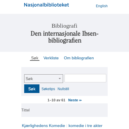
English
Bibliografi
Den internasjonale Ibsen-
bibliografien
Søk
Verkliste
Om bibliografien
Søk
Søk
Søketips
Nullstill
Neste
1–10 av 61
>>
Tittel
Kjærlighedens Komedie : komedie i tre akter