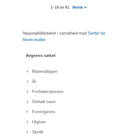
Neste
1–10 av 61
>>
Nasjonalbiblioteket i samarbeid med
Senter for
Ibsen-studier
Avgrens søket
Materialtyper
År
Forfatter/person
Omtalt navn
Form/genre
Utgiver
Språk