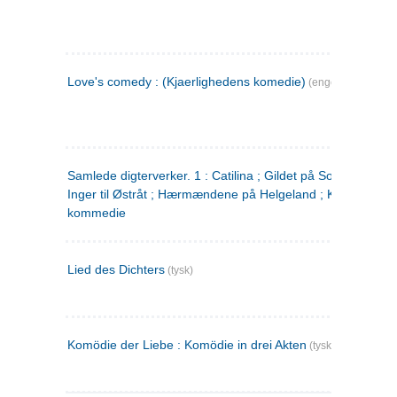
Love's comedy : (Kjaerlighedens komedie)
(engelsk)
Samlede digterverker. 1 : Catilina ; Gildet på Solhaug ; Fru
Inger til Østråt ; Hærmændene på Helgeland ; Kjærlighede
kommedie
Lied des Dichters
(tysk)
Komödie der Liebe : Komödie in drei Akten
(tysk)