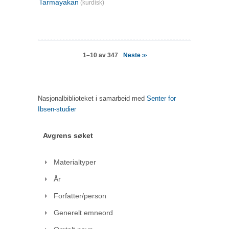
Tarmayakan
(kurdisk)
Neste
1–10 av 347
>>
Nasjonalbiblioteket i samarbeid med
Senter for
Ibsen-studier
Avgrens søket
Materialtyper
År
Forfatter/person
Generelt emneord