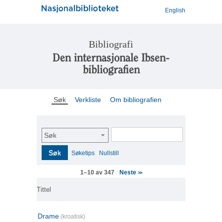
English
Bibliografi
Den internasjonale Ibsen-
bibliografien
Søk
Verkliste
Om bibliografien
Søk
Søk
Søketips
Nullstill
Neste
1–10 av 347
>>
Tittel
Drame
(kroatisk)