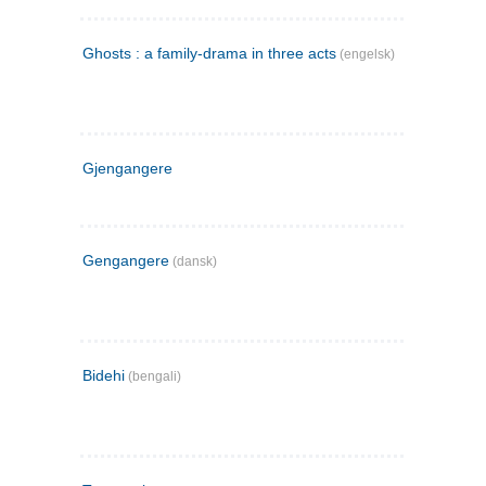
Ghosts : a family-drama in three acts
(engelsk)
Gjengangere
Gengangere
(dansk)
Bidehi
(bengali)