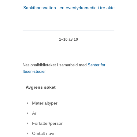
Sankthansnatten : en eventyrkomedie i tre akter
1–10 av 10
Nasjonalbiblioteket i samarbeid med
Senter for
Ibsen-studier
Avgrens søket
Materialtyper
År
Forfatter/person
Omtalt navn