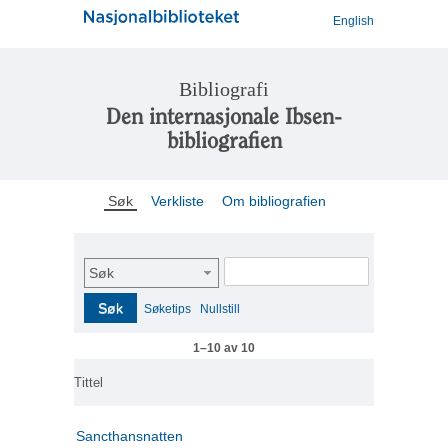
English
Bibliografi
Den internasjonale Ibsen-
bibliografien
Søk
Verkliste
Om bibliografien
Søk
Søk
Søketips
Nullstill
1–10 av 10
Tittel
Sancthansnatten