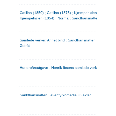
Catilina (1850) ; Catilina (1875) ; Kjæmpehøien (1850) ;
Kjæmpehøien (1854) ; Norma ; Sancthansnatten
Samlede verker. Annet bind : Sancthansnatten ; Fru Inger ti
Østråt
Hundreårsutgave : Henrik Ibsens samlede verker. 2
Sankthansnatten : eventyrkomedie i 3 akter