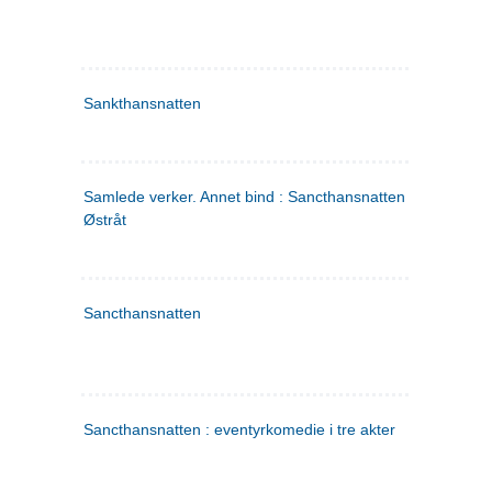
Sankthansnatten
Samlede verker. Annet bind : Sancthansnatten ; Fru Inger ti
Østråt
Sancthansnatten
Sancthansnatten : eventyrkomedie i tre akter