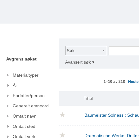
Søk
Avgrens søket
Avansert søk ▾
Materialtyper
Nest
1–10 av 218
År
Forfatter/person
Tittel
Generelt emneord
Baumeister Solness : Schaus
Omtalt navn
Omtalt sted
Dram atische Werke. Dritte
Omtalt verk