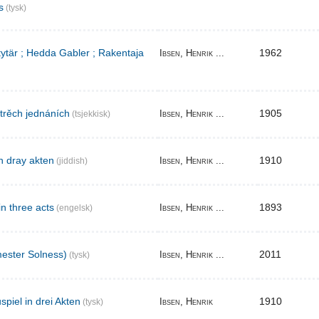
s
(tysk)
 tytär ; Hedda Gabler ; Rakentaja
1962
Ibsen, Henrik ...
 trěch jednáních
1905
Ibsen, Henrik ...
(tsjekkisk)
n dray akten
1910
Ibsen, Henrik ...
(jiddish)
in three acts
1893
Ibsen, Henrik ...
(engelsk)
ester Solness)
2011
Ibsen, Henrik ...
(tysk)
piel in drei Akten
1910
Ibsen, Henrik
(tysk)