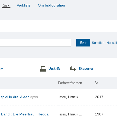
Søk
Verkliste
Om bibliografien
Søk
Søketips
Nullstill
e
Utskrift
Eksporter
>>
Forfatter/person
År
piel in drei Akten
2017
Ibsen, Henrik ...
(tysk)
r Band : Die Meerfrau ; Hedda
1907
Ibsen, Henrik ...