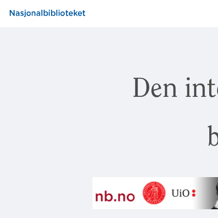
Den int
b