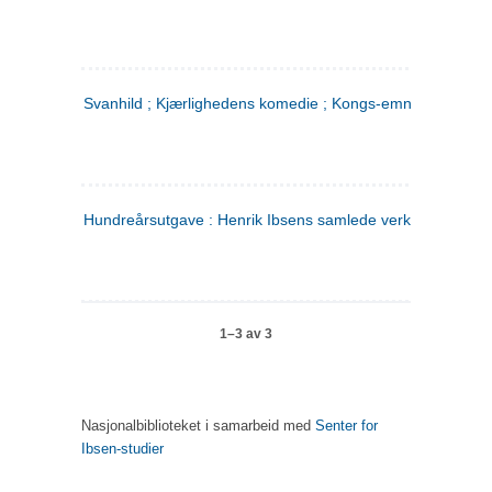
Svanhild ; Kjærlighedens komedie ; Kongs-emnerne
Hundreårsutgave : Henrik Ibsens samlede verker. 4
1–3 av 3
Nasjonalbiblioteket i samarbeid med
Senter for
Ibsen-studier