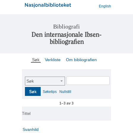
English
Bibliografi
Den internasjonale Ibsen-
bibliografien
Søk
Verkliste
Om bibliografien
Søk
Søk
Søketips
Nullstill
1–3 av 3
Tittel
Svanhild