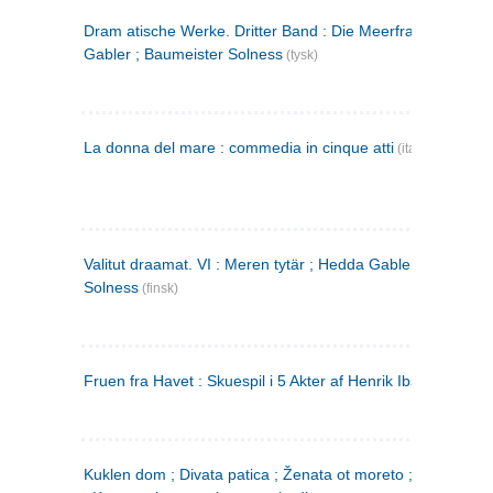
Dram atische Werke. Dritter Band : Die Meerfrau ; Hedda
Gabler ; Baumeister Solness
(tysk)
La donna del mare : commedia in cinque atti
(italiensk)
Valitut draamat. VI : Meren tytär ; Hedda Gabler ; Rakentaj
Solness
(finsk)
Fruen fra Havet : Skuespil i 5 Akter af Henrik Ibsen
Kuklen dom ; Divata patica ; Ženata ot moreto ; Malkijat Ejo