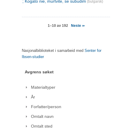
; Kogato nie, murtvite, se subudim
(bulgarsk)
Neste
1–10 av 192
>>
Nasjonalbiblioteket i samarbeid med
Senter for
Ibsen-studier
Avgrens søket
Materialtyper
År
Forfatter/person
Omtalt navn
Omtalt sted