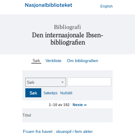
English
Bibliografi
Den internasjonale Ibsen-
bibliografien
Søk
Verkliste
Om bibliografien
Søk
Søk
Søketips
Nullstill
Neste
1–10 av 192
>>
Tittel
Fruen fra havet : skuespil i fem akter