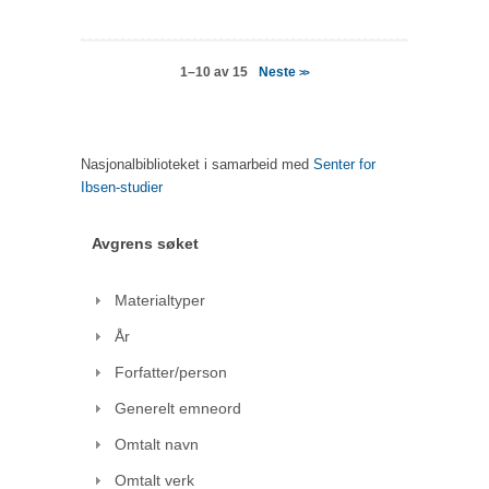
Neste
1–10 av 15
>>
Nasjonalbiblioteket i samarbeid med
Senter for
Ibsen-studier
Avgrens søket
Materialtyper
År
Forfatter/person
Generelt emneord
Omtalt navn
Omtalt verk