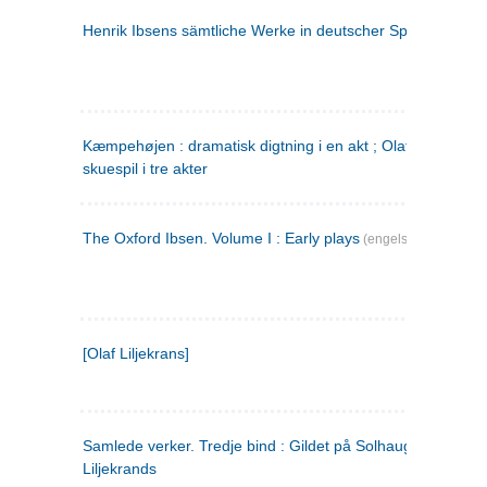
Henrik Ibsens sämtliche Werke in deutscher Sprache. 2
(ty
Kæmpehøjen : dramatisk digtning i en akt ; Olaf Liljekrans 
skuespil i tre akter
The Oxford Ibsen. Volume I : Early plays
(engelsk)
[Olaf Liljekrans]
Samlede verker. Tredje bind : Gildet på Solhaug ; Olaf
Liljekrands