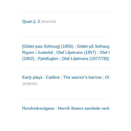
Quan ji. 2
(kinesisk)
[Gildet paa Solhoug] (1856) ; Gildet på Solhaug (1883) ;
Rypen i Justedal ; Olaf Liljekrans (1857) ; Olaf Liljekrans
(1902) ; Fjeldfuglen ; Olaf Liljekrans (1877/78)]
Early plays : Catiline ; The warrior's barrow ; Olaf Liljekran
(engelsk)
Hundreårsutgave : Henrik Ibsens samlede verker. 3