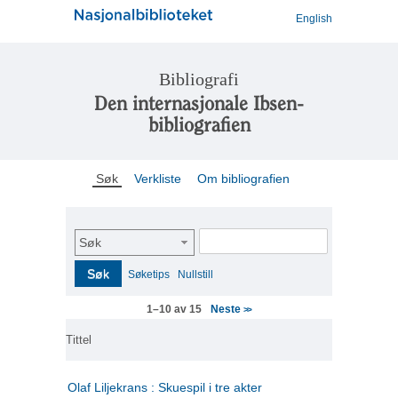
English
Bibliografi
Den internasjonale Ibsen-
bibliografien
Søk
Verkliste
Om bibliografien
Søk
Søk
Søketips
Nullstill
Neste
1–10 av 15
>>
Tittel
Olaf Liljekrans : Skuespil i tre akter